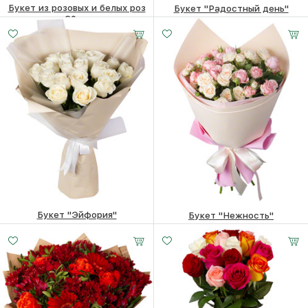
Букет из розовых и белых роз
Букет "Радостный день"
60см
6210
₽
6190
₽
Букет "Эйфория"
Букет "Нежность"
8310
₽
7200
₽