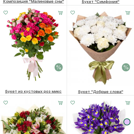
Композиция "Малиновые сны"
Букет "Симфония"
4710
₽
8320 ₽
8120
₽
Букет из кустовых роз микс
Букет "Добрые слова"
7390 ₽
7190
₽
5620 ₽
5420
₽