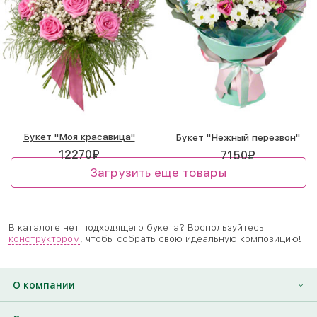
Букет "Моя красавица"
Букет "Нежный перезвон"
12270
₽
7150
₽
Загрузить еще товары
В каталоге нет подходящего букета? Воспользуйтесь
конструктором
, чтобы собрать свою идеальную композицию!
О компании
О нас