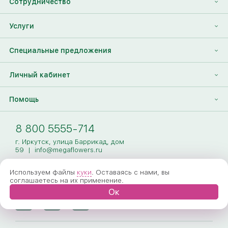
Сотрудничество
Отзывы
Франшиза
Услуги
Контакты
Корпоративным клиентам
Найти друга
Специальные предложения
Наши лица
Партнеры Megaflowers
Анонимная доставка цветов
Накопительные скидки
Личный кабинет
Видеогалерея
Пресс-центр
Доставка цветов за границу
Дополнения к букету
Вход
Помощь
Новости
Фото получателя
Регистрация
Полезные статьи
Доставка
8 800 5555-714
Оплата
г. Иркутск, улица Баррикад, дом
59
|
info@megaflowers.ru
Гарантии
Используем файлы
куки
. Оставаясь с нами, вы
соглашаетесь на их применение.
Как заказать
Ок
Вопрос-ответ
Обработка персональных данных