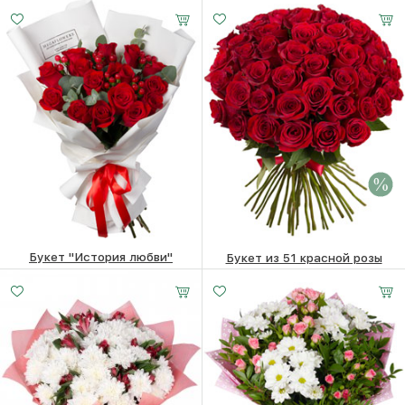
5650
₽
6390 ₽
6190
₽
Букет "История любви"
Букет из 51 красной розы
10120
₽
21460 ₽
19560
₽