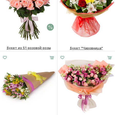
Букет из 51 розовой розы
Букет "Чаровница"
Малый
Средний
Большой
21460 ₽
19560
₽
10170
₽
18 -
35 -
30 -
50 см
50 см
60 см