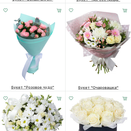
6620
₽
3250
₽
Букет "Розовое чудо"
Букет "Очаровашка"
5320
₽
8340
₽