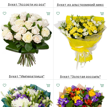
Букет "Ассорти из роз"
Букет из альстромерий микс
11400
₽
5280
₽
Букет "Императрица"
Букет "Золотая россыпь"
Малый
Средний
Большой
11950
₽
7090
₽
25 -
30 -
40 -
35 см
35 см
35 см