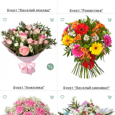
Букет "Веселый ералаш"
Букет "Романтика"
8140
₽
8180
₽
Букет "Анжелика"
Букет "Веселый карнавал"
7810 ₽
7610
₽
8580
₽