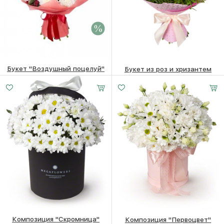
Букет "Воздушный поцелуй"
Букет из роз и хризантем
7120 ₽
6920
₽
5820
₽
Композиция "Скромница"
Композиция "Первоцвет"