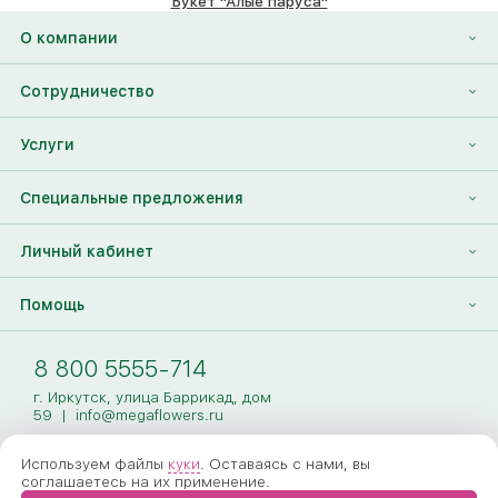
Букет "Алые паруса"
6460 ₽
О компании
О нас
Сотрудничество
Отзывы
Франшиза
Услуги
Контакты
Корпоративным клиентам
Найти друга
Специальные предложения
Наши лица
Партнеры Megaflowers
Анонимная доставка цветов
Накопительные скидки
Личный кабинет
Видеогалерея
Пресс-центр
Доставка цветов за границу
Дополнения к букету
Вход
Помощь
Новости
Фото получателя
Регистрация
Полезные статьи
Доставка
8 800 5555-714
Оплата
г. Иркутск, улица Баррикад, дом
59
|
info@megaflowers.ru
Гарантии
Используем файлы
куки
. Оставаясь с нами, вы
соглашаетесь на их применение.
Как заказать