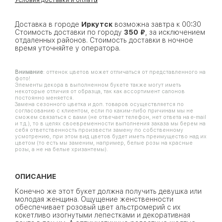
Доставка в городе
Иркутск
возможна завтра к 00:30
Стоимость доставки по городу
350 ₽
, за исключением
отдаленных районов. Стоимость доставки в ночное
время уточняйте у оператора.
Внимание
: оттенок цветов может отличаться от представленного на
фото!
Элементы декора в выполненном букете также могут иметь
некоторые отличия от образца, так как ассортимент салонов
постоянно меняется.
Замена сезонного цветка и доп. товаров осуществляется по
согласованию с клиентом, если по каким-либо причинам мы не
сможем связаться с вами (не отвечает телефон, нет ответа на e-mail
и т.д.), то в целях своевременности выполнения заказа мы берем на
себя ответственность произвести замену по собственному
усмотрению, при этом вид цветов будет иметь преимущество над их
цветом (то есть мы заменим, например, белые розы на красные
розы, а не на белые хризантемы).
ОПИСАНИЕ
Конечно же этот букет должна получить девушка или
молодая женщина. Ощущение женственности
обеспечивает розовый цвет альстромерий с их
кокетливо изогнутыми лепестками и декоративная